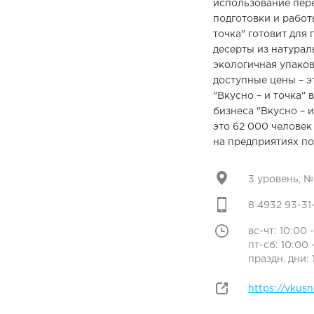
использование пер
подготовки и работ
точка" готовит для 
десерты из натурал
экологичная упаков
доступные цены – э
"Вкусно – и точка"
бизнеса "Вкусно – и
это 62 000 человек
на предприятиях п
3 уровень, №
8 4932 93-31
вс-чт: 10:00 
пт-сб: 10:00 
праздн. дни: 
https://vkusn