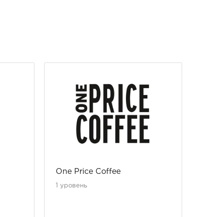
One Price Coffee
Гу
1 уровень
уро