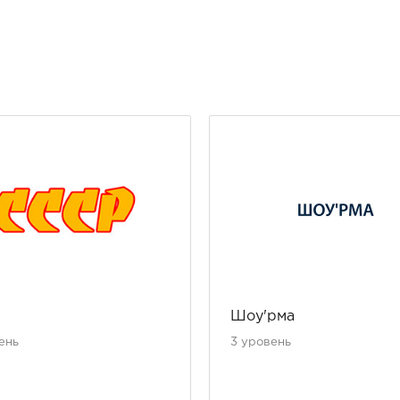
Шоу'рма
ень
3 уровень