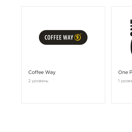
Coffee Way
One P
2 уровень
1 уров