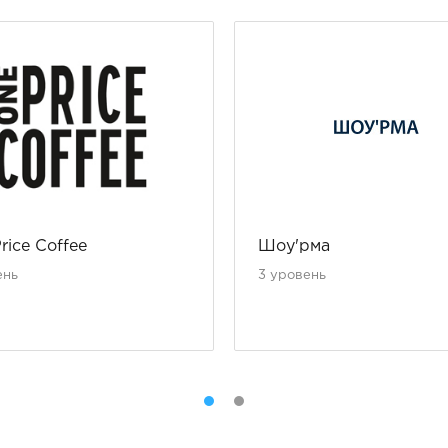
rice Coffee
Шоу'рма
ень
3 уровень