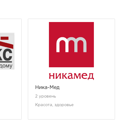
Ника-Мед
Ан
2 уровень
1 у
Красота, здоровье
Кра