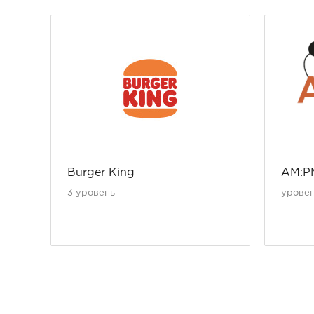
Burger King
AM:P
3 уровень
урове