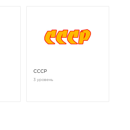
СССР
Ros
3 уровень
3 у