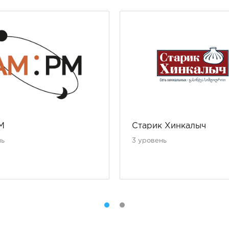
M
Старик Хинкалыч
нь
3 уровень